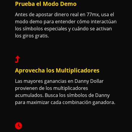
Prueba el Modo Demo
Antes de apostar dinero real en 77mx, usa el
modo demo para entender cómo interactúan
los símbolos especiales y cuándo se activan
los giros gratis.
Aprovecha los Multiplicadores
Las mayores ganancias en Danny Dollar
provienen de los multiplicadores
acumulados. Busca los símbolos de Danny
para maximizar cada combinación ganadora.