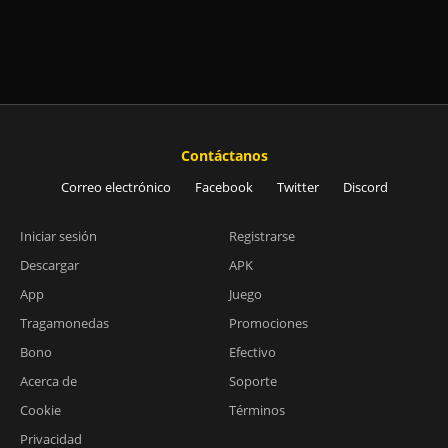
Contáctanos
Correo electrónico
Facebook
Twitter
Discord
Iniciar sesión
Registrarse
Descargar
APK
App
Juego
Tragamonedas
Promociones
Bono
Efectivo
Acerca de
Soporte
Cookie
Términos
Privacidad