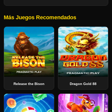
Más Juegos Recomendados
Release the Bison
Dragon Gold 88