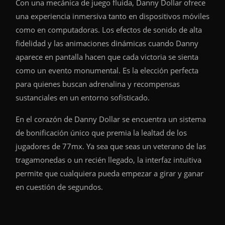
Con una mecánica de juego fluida, Danny Dollar ofrece
una experiencia inmersiva tanto en dispositivos móviles
como en computadoras. Los efectos de sonido de alta
fidelidad y las animaciones dinámicas cuando Danny
aparece en pantalla hacen que cada victoria se sienta
como un evento monumental. Es la elección perfecta
para quienes buscan adrenalina y recompensas
sustanciales en un entorno sofisticado.
En el corazón de Danny Dollar se encuentra un sistema
de bonificación único que premia la lealtad de los
jugadores de 77mx. Ya sea que seas un veterano de las
tragamonedas o un recién llegado, la interfaz intuitiva
permite que cualquiera pueda empezar a girar y ganar
en cuestión de segundos.