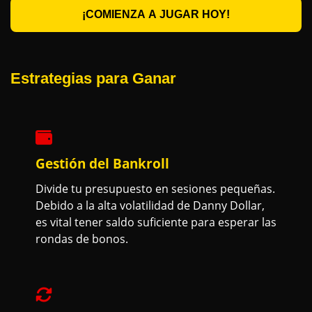
¡COMIENZA A JUGAR HOY!
Estrategias para Ganar
Gestión del Bankroll
Divide tu presupuesto en sesiones pequeñas.
Debido a la alta volatilidad de Danny Dollar,
es vital tener saldo suficiente para esperar las
rondas de bonos.