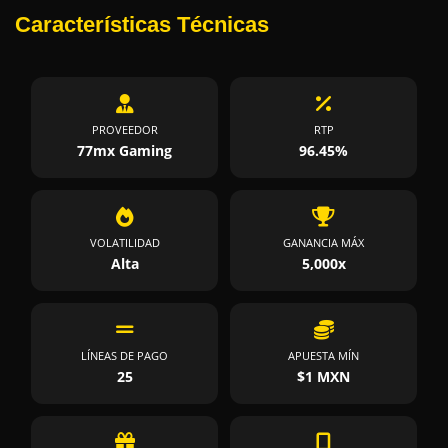
Características Técnicas
PROVEEDOR
RTP
77mx Gaming
96.45%
VOLATILIDAD
GANANCIA MÁX
Alta
5,000x
LÍNEAS DE PAGO
APUESTA MÍN
25
$1 MXN