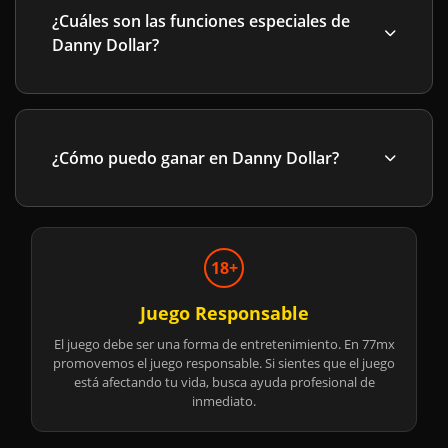
¿Cuáles son las funciones especiales de
Danny Dollar?
¿Cómo puedo ganar en Danny Dollar?
18+
Juego Responsable
El juego debe ser una forma de entretenimiento. En 77mx
promovemos el juego responsable. Si sientes que el juego
está afectando tu vida, busca ayuda profesional de
inmediato.