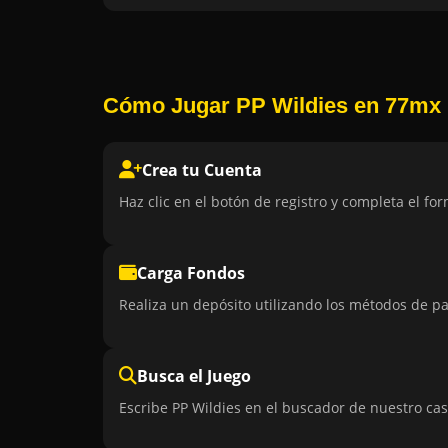
Cómo Jugar PP Wildies en 77mx
Crea tu Cuenta
Haz clic en el botón de registro y completa el fo
Carga Fondos
Realiza un depósito utilizando los métodos de pa
Busca el Juego
Escribe PP Wildies en el buscador de nuestro ca