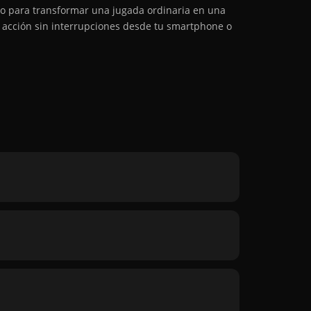
o para transformar una jugada ordinaria en una
la acción sin interrupciones desde tu smartphone o