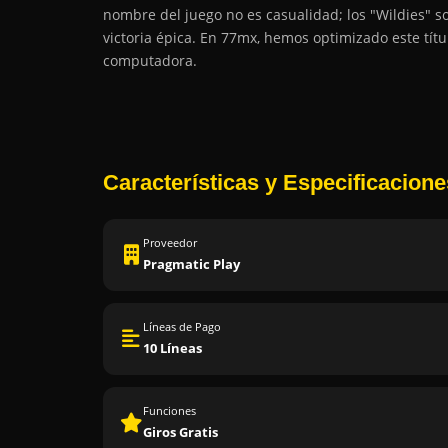
nombre del juego no es casualidad; los "Wildies"
victoria épica. En 77mx, hemos optimizado este tít
computadora.
Características y Especificacione
Proveedor
Pragmatic Play
Líneas de Pago
10 Líneas
Funciones
Giros Gratis