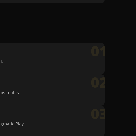
01
l.
02
os reales.
03
gmatic Play.