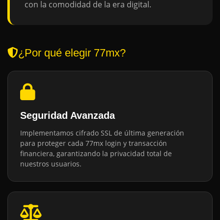
con la comodidad de la era digital.
¿Por qué elegir 77mx?
Seguridad Avanzada
Implementamos cifrado SSL de última generación
para proteger cada 77mx login y transacción
financiera, garantizando la privacidad total de
nuestros usuarios.