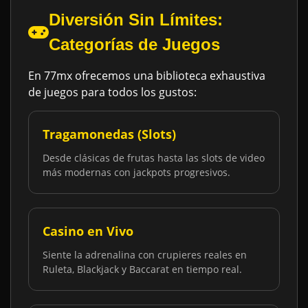
Diversión Sin Límites:
Categorías de Juegos
En 77mx ofrecemos una biblioteca exhaustiva
de juegos para todos los gustos:
Tragamonedas (Slots)
Desde clásicas de frutas hasta las slots de video
más modernas con jackpots progresivos.
Casino en Vivo
Siente la adrenalina con crupieres reales en
Ruleta, Blackjack y Baccarat en tiempo real.