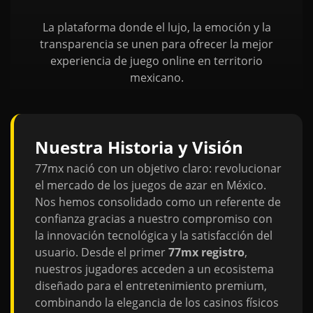
La plataforma donde el lujo, la emoción y la
transparencia se unen para ofrecer la mejor
experiencia de juego online en territorio
mexicano.
Nuestra Historia y Visión
77mx nació con un objetivo claro: revolucionar
el mercado de los juegos de azar en México.
Nos hemos consolidado como un referente de
confianza gracias a nuestro compromiso con
la innovación tecnológica y la satisfacción del
usuario. Desde el primer
77mx registro
,
nuestros jugadores acceden a un ecosistema
diseñado para el entretenimiento premium,
combinando la elegancia de los casinos físicos