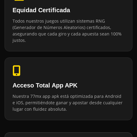
Equidad Certificada
Todos nuestros juegos utilizan sistemas RNG
(Generador de Números Aleatorios) certificados,
asegurando que cada giro y cada apuesta sean 100%
justos.
Acceso Total App APK
Nuestra 77mx app apk está optimizada para Android
e iOS, permitiéndote ganar y apostar desde cualquier
lugar con fluidez absoluta.