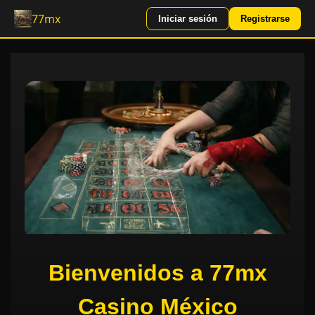
77mx
Iniciar sesión
Registrarse
Bienvenidos a 77mx
Casino México