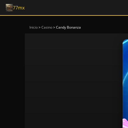
77mx
Inicio
>
Casino
> Candy Bonanza