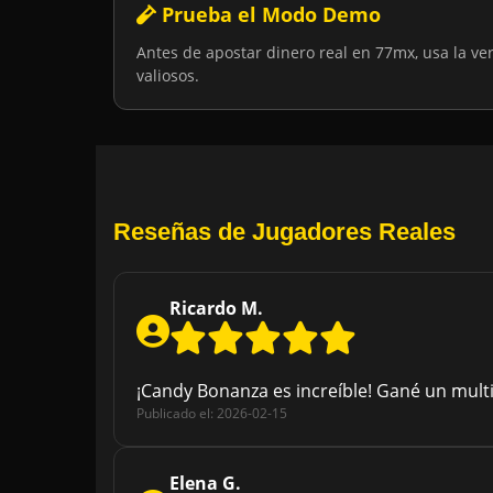
Prueba el Modo Demo
Antes de apostar dinero real en 77mx, usa la v
valiosos.
Reseñas de Jugadores Reales
Ricardo M.
¡Candy Bonanza es increíble! Gané un mult
Publicado el: 2026-02-15
Elena G.