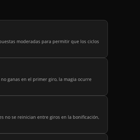
puestas moderadas para permitir que los ciclos
 no ganas en el primer giro, la magia ocurre
no se reinician entre giros en la bonificación,