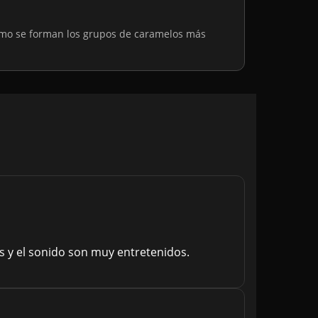
cómo se forman los grupos de caramelos más
s y el sonido son muy entretenidos.