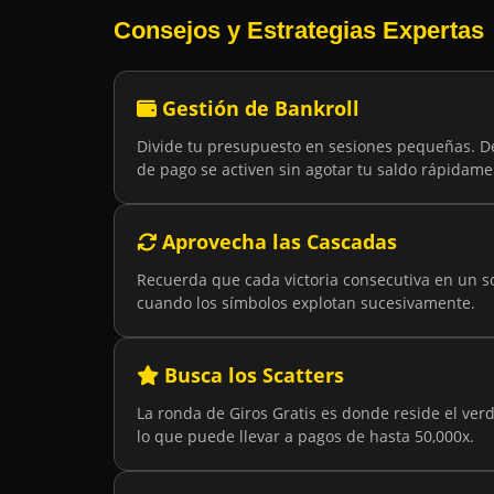
Consejos y Estrategias Expertas
Gestión de Bankroll
Divide tu presupuesto en sesiones pequeñas. De
de pago se activen sin agotar tu saldo rápidame
Aprovecha las Cascadas
Recuerda que cada victoria consecutiva en un so
cuando los símbolos explotan sucesivamente.
Busca los Scatters
La ronda de Giros Gratis es donde reside el ver
lo que puede llevar a pagos de hasta 50,000x.