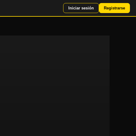
Iniciar sesión
Registrarse