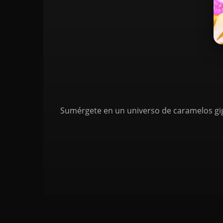
Sumérgete en un universo de caramelos gi