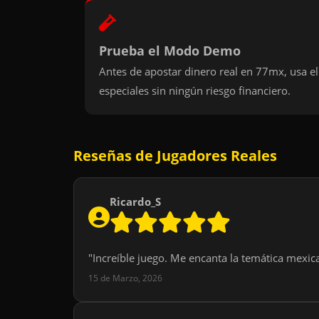
Prueba el Modo Demo
Antes de apostar dinero real en 77mx, usa el
especiales sin ningún riesgo financiero.
Reseñas de Jugadores Reales
Ricardo_S
"Increíble juego. Me encanta la temática mexi
15 de Marzo, 2026