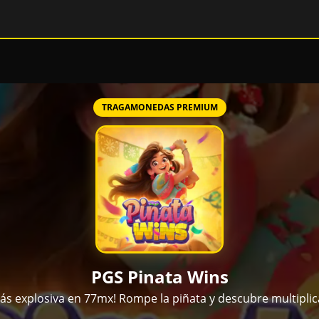
TRAGAMONEDAS PREMIUM
PGS Pinata Wins
más explosiva en 77mx! Rompe la piñata y descubre multiplic