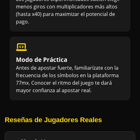
menos giros con multiplicadores más altos
(hasta x40) para maximizar el potencial de
pago.
Modo de Práctica
Antes de apostar fuerte, familiarízate con la
frecuencia de los símbolos en la plataforma
77mx. Conocer el ritmo del juego te dará
mayor confianza al apostar real.
Reseñas de Jugadores Reales