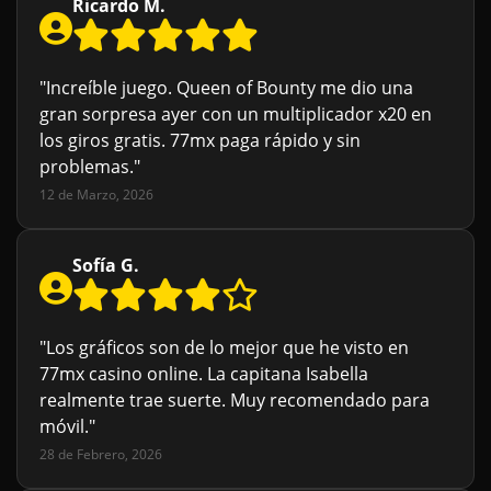
Ricardo M.
"Increíble juego. Queen of Bounty me dio una
gran sorpresa ayer con un multiplicador x20 en
los giros gratis. 77mx paga rápido y sin
problemas."
12 de Marzo, 2026
Sofía G.
"Los gráficos son de lo mejor que he visto en
77mx casino online. La capitana Isabella
realmente trae suerte. Muy recomendado para
móvil."
28 de Febrero, 2026