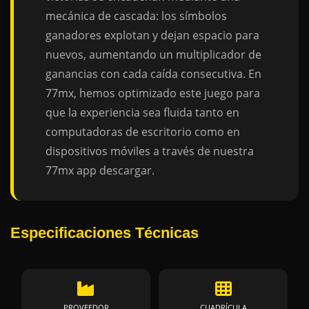
mecánica de cascada: los símbolos
ganadores explotan y dejan espacio para
nuevos, aumentando un multiplicador de
ganancias con cada caída consecutiva. En
77mx, hemos optimizado este juego para
que la experiencia sea fluida tanto en
computadoras de escritorio como en
dispositivos móviles a través de nuestra
77mx app descargar.
Especificaciones Técnicas
PROVEEDOR
CUADRÍCULA