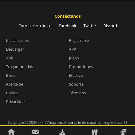
Contáctanos
Correo electrónico
Facebook
Twitter
Discord
Iniciar sesión
Registrarse
Descargar
APK
App
Juego
Tragamonedas
Promociones
Bono
Efectivo
Acerca de
Soporte
Cookie
Términos
Privacidad
Copyright © 2026 mx-77mx.com. Al servicio de usuarios mayores de 18
años en México.