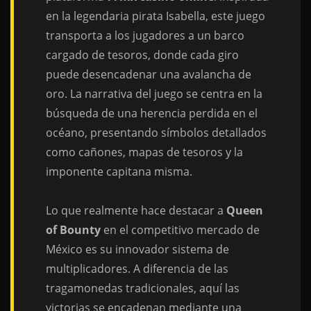
en la legendaria pirata Isabella, este juego
transporta a los jugadores a un barco
cargado de tesoros, donde cada giro
puede desencadenar una avalancha de
oro. La narrativa del juego se centra en la
búsqueda de una herencia perdida en el
océano, presentando símbolos detallados
como cañones, mapas de tesoros y la
imponente capitana misma.
Lo que realmente hace destacar a
Queen
of Bounty
en el competitivo mercado de
México es su innovador sistema de
multiplicadores. A diferencia de las
tragamonedas tradicionales, aquí las
victorias se encadenan mediante una