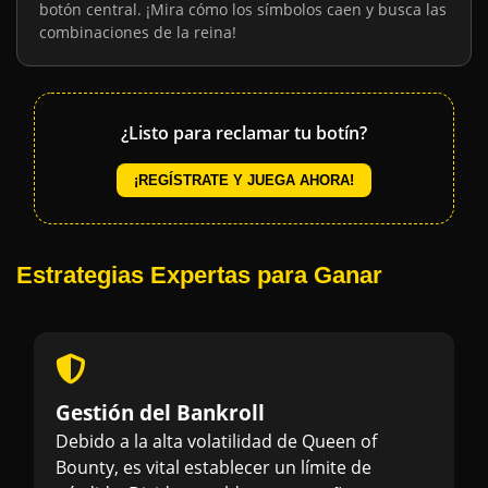
botón central. ¡Mira cómo los símbolos caen y busca las
combinaciones de la reina!
¿Listo para reclamar tu botín?
¡REGÍSTRATE Y JUEGA AHORA!
Estrategias Expertas para Ganar
Gestión del Bankroll
Debido a la alta volatilidad de Queen of
Bounty, es vital establecer un límite de