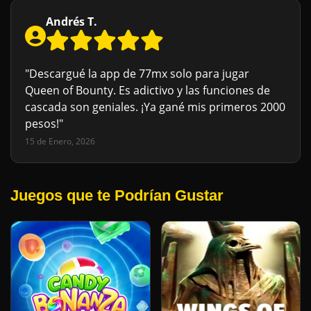
Andrés T.
"Descargué la app de 77mx solo para jugar
Queen of Bounty. Es adictivo y las funciones de
cascada son geniales. ¡Ya gané mis primeros 2000
pesos!"
15 de Enero, 2026
Juegos que te Podrían Gustar