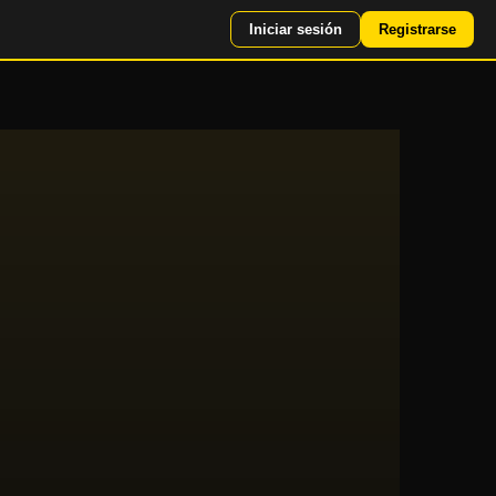
Iniciar sesión
Registrarse