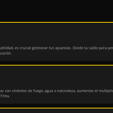
atilidad, es crucial gestionar tus apuestas. Divide tu saldo para pe
cación.
nar con símbolos de fuego, agua o naturaleza, aumentas el multiplic
 77mx.