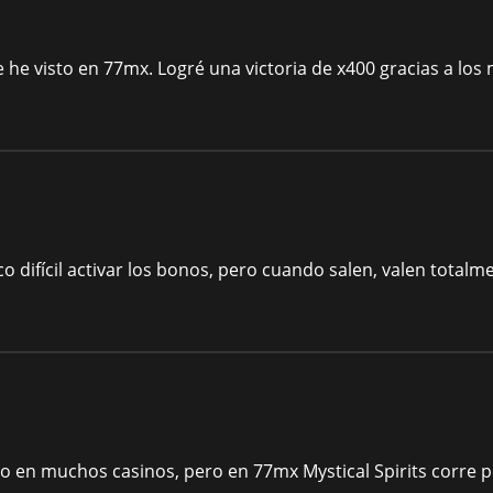
ue he visto en 77mx. Logré una victoria de x400 gracias a los
 difícil activar los bonos, pero cuando salen, valen totalme
ado en muchos casinos, pero en 77mx Mystical Spirits corre 