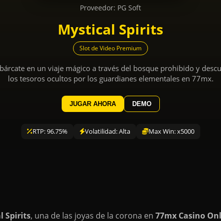
Proveedor: PG Soft
Mystical Spirits
Slot de Video Premium
árcate en un viaje mágico a través del bosque prohibido y desc
los tesoros ocultos por los guardianes elementales en 77mx.
JUGAR AHORA
DEMO
RTP: 96.75%
Volatilidad: Alta
Max Win: x5000
l Spirits
, una de las joyas de la corona en
77mx Casino Onl