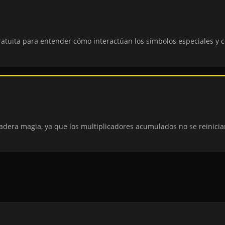
 gratuita para entender cómo interactúan los símbolos especiales y
dadera magia, ya que los multiplicadores acumulados no se reinicia