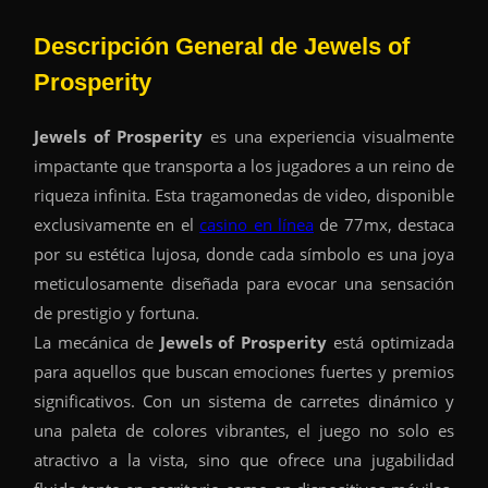
Descripción General de Jewels of
Prosperity
Jewels of Prosperity
es una experiencia visualmente
impactante que transporta a los jugadores a un reino de
riqueza infinita. Esta tragamonedas de video, disponible
exclusivamente en el
casino en línea
de 77mx, destaca
por su estética lujosa, donde cada símbolo es una joya
meticulosamente diseñada para evocar una sensación
de prestigio y fortuna.
La mecánica de
Jewels of Prosperity
está optimizada
para aquellos que buscan emociones fuertes y premios
significativos. Con un sistema de carretes dinámico y
una paleta de colores vibrantes, el juego no solo es
atractivo a la vista, sino que ofrece una jugabilidad