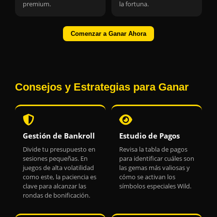
premium.
la fortuna.
Comenzar a Ganar Ahora
Consejos y Estrategias para Ganar
Gestión de Bankroll
Estudio de Pagos
Divide tu presupuesto en
Revisa la tabla de pagos
sesiones pequeñas. En
para identificar cuáles son
juegos de alta volatilidad
las gemas más valiosas y
como este, la paciencia es
cómo se activan los
clave para alcanzar las
símbolos especiales Wild.
rondas de bonificación.