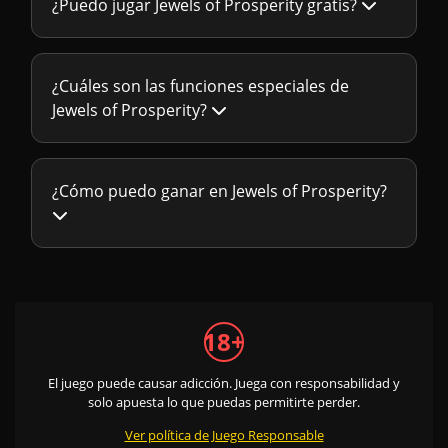
¿Puedo jugar Jewels of Prosperity gratis?
¿Cuáles son las funciones especiales de
Jewels of Prosperity?
¿Cómo puedo ganar en Jewels of Prosperity?
18+
El juego puede causar adicción. Juega con responsabilidad y
solo apuesta lo que puedas permitirte perder.
Ver política de Juego Responsable