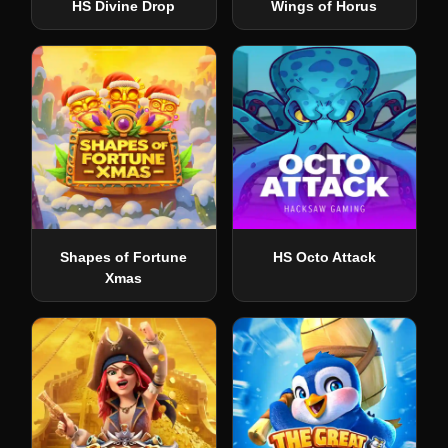
HS Divine Drop
Wings of Horus
Shapes of Fortune
HS Octo Attack
Xmas