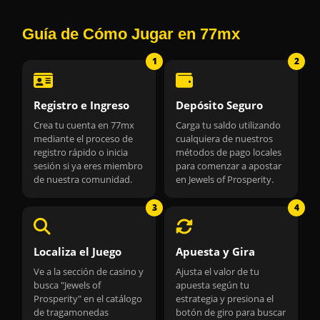
Guía de Cómo Jugar en 77mx
1
2
Registro e Ingreso
Depósito Seguro
Crea tu cuenta en 77mx
Carga tu saldo utilizando
mediante el proceso de
cualquiera de nuestros
registro rápido o inicia
métodos de pago locales
sesión si ya eres miembro
para comenzar a apostar
de nuestra comunidad.
en Jewels of Prosperity.
3
4
Localiza el Juego
Apuesta y Gira
Ve a la sección de casino y
Ajusta el valor de tu
busca "Jewels of
apuesta según tu
Prosperity" en el catálogo
estrategia y presiona el
de tragamonedas
botón de giro para buscar