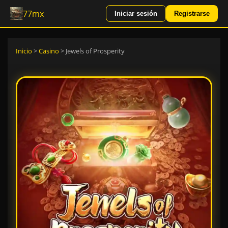
77mx
Iniciar sesión
Registrarse
Inicio
>
Casino
> Jewels of Prosperity