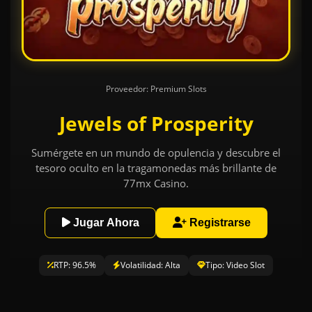
Proveedor: Premium Slots
Jewels of Prosperity
Sumérgete en un mundo de opulencia y descubre el
tesoro oculto en la tragamonedas más brillante de
77mx Casino.
Jugar Ahora
Registrarse
RTP: 96.5%
Volatilidad: Alta
Tipo: Video Slot