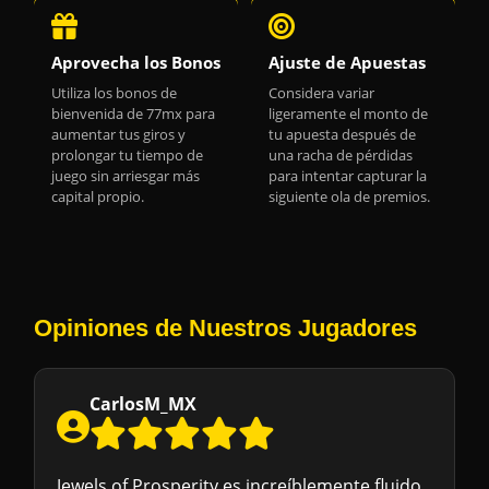
Aprovecha los Bonos
Ajuste de Apuestas
Utiliza los bonos de
Considera variar
bienvenida de 77mx para
ligeramente el monto de
aumentar tus giros y
tu apuesta después de
prolongar tu tiempo de
una racha de pérdidas
juego sin arriesgar más
para intentar capturar la
capital propio.
siguiente ola de premios.
Opiniones de Nuestros Jugadores
CarlosM_MX
Jewels of Prosperity es increíblemente fluido.