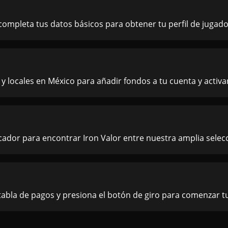
 completa tus datos básicos para obtener tu perfil de jugad
y locales en México para añadir fondos a tu cuenta y activa
uscador para encontrar Iron Valor entre nuestra amplia sel
la tabla de pagos y presiona el botón de giro para comenzar t