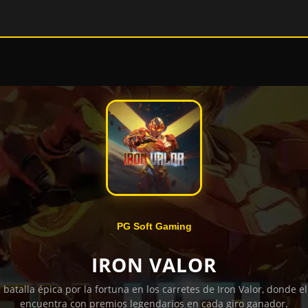
PG Soft Gaming
IRON VALOR
 batalla épica por la fortuna en los carretes de Iron Valor, donde el
encuentra con premios legendarios en cada giro ganador.