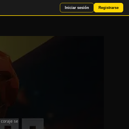
Iniciar sesión
Registrarse
 coraje se