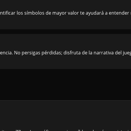
dentificar los símbolos de mayor valor te ayudará a entend
ncia. No persigas pérdidas; disfruta de la narrativa del jue