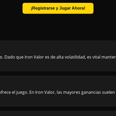
¡Registrarse y Jugar Ahora!
. Dado que Iron Valor es de alta volatilidad, es vital mant
ofrece el juego. En Iron Valor, las mayores ganancias suelen