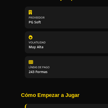
PROVEEDOR
PG Soft
VOLATILIDAD
Muy Alta
LÍNEAS DE PAGO
243 Formas
Cómo Empezar a Jugar