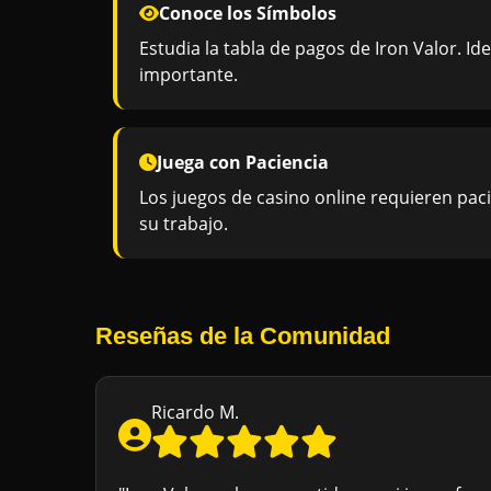
Conoce los Símbolos
Estudia la tabla de pagos de Iron Valor. I
importante.
Juega con Paciencia
Los juegos de casino online requieren pacie
su trabajo.
Reseñas de la Comunidad
Ricardo M.