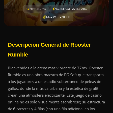
RTP: 96.75%
Volatilidad: Media-Alta
Max Win: x20000
Descripción General de Rooster
Rumble
Bienvenidos a la arena más vibrante de 77mx. Rooster
Rumble es una obra maestra de PG Soft que transporta
a los jugadores a un estadio subterráneo de peleas de
gallos, donde la música urbana y la estética de grafiti
crean una atmósfera electrizante. Este juego de casino
online no es solo visualmente asombroso; su estructura
de 6 carretes y 4 filas (con una fila adicional en los