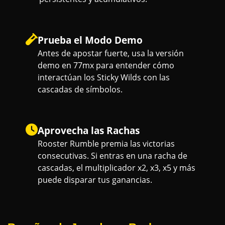
Prueba el Modo Demo
Antes de apostar fuerte, usa la versión
demo en 77mx para entender cómo
interactúan los Sticky Wilds con las
cascadas de símbolos.
Aprovecha las Rachas
Rooster Rumble premia las victorias
consecutivas. Si entras en una racha de
cascadas, el multiplicador x2, x3, x5 y más
puede disparar tus ganancias.