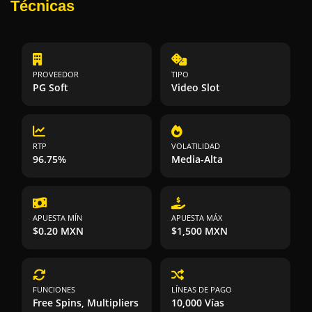
Técnicas
PROVEEDOR
TIPO
PG Soft
Video Slot
RTP
VOLATILIDAD
96.75%
Media-Alta
APUESTA MÍN
APUESTA MÁX
$0.20 MXN
$1,500 MXN
FUNCIONES
LÍNEAS DE PAGO
Free Spins, Multipliers
10,000 Vías