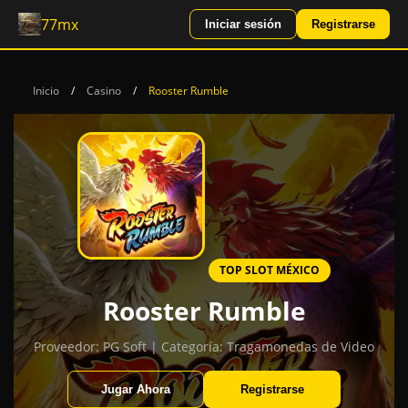
77mx
Iniciar sesión
Registrarse
Inicio
/
Casino
/
Rooster Rumble
TOP SLOT MÉXICO
Rooster Rumble
Proveedor: PG Soft | Categoría: Tragamonedas de Video
Jugar Ahora
Registrarse