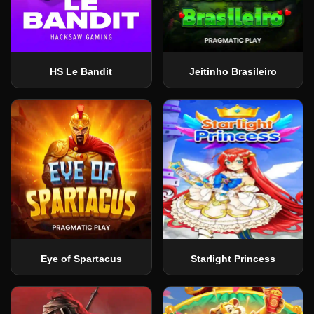
HS Le Bandit
Jeitinho Brasileiro
Eye of Spartacus
Starlight Princess