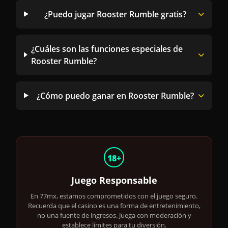
¿Puedo jugar Rooster Rumble gratis?
¿Cuáles son las funciones especiales de
Rooster Rumble?
¿Cómo puedo ganar en Rooster Rumble?
18+
Juego Responsable
En 77mx, estamos comprometidos con el juego seguro.
Recuerda que el casino es una forma de entretenimiento,
no una fuente de ingresos. Juega con moderación y
establece límites para tu diversión.