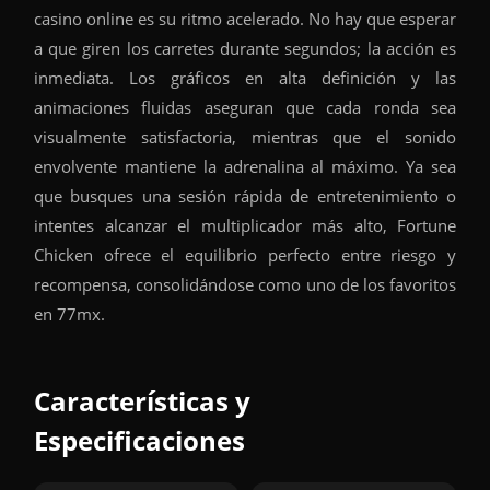
casino online es su ritmo acelerado. No hay que esperar
a que giren los carretes durante segundos; la acción es
inmediata. Los gráficos en alta definición y las
animaciones fluidas aseguran que cada ronda sea
visualmente satisfactoria, mientras que el sonido
envolvente mantiene la adrenalina al máximo. Ya sea
que busques una sesión rápida de entretenimiento o
intentes alcanzar el multiplicador más alto, Fortune
Chicken ofrece el equilibrio perfecto entre riesgo y
recompensa, consolidándose como uno de los favoritos
en 77mx.
Características y
Especificaciones