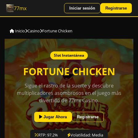
77mx
Iniciar sesión
Registrarse
Inicio
Casino
Fortune Chicken
Slot Instantánea
FORTUNE CHICKEN
Sigue el rastro de la suerte y descubre
multiplicadores asombrosos en el juego más
divertido de 77mx Casino.
Jugar Ahora
Registrarse
RTP: 97.2%
Volatilidad: Media