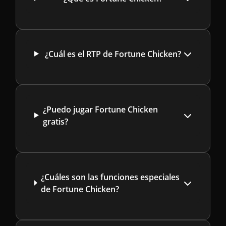
¿Cuál es el RTP de Fortune Chicken?
¿Puedo jugar Fortune Chicken
gratis?
¿Cuáles son las funciones especiales
de Fortune Chicken?