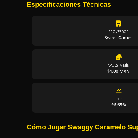
Especificaciones Técnicas
PROVEEDOR
Sweet Games
APUESTA MÍN
$1.00 MXN
RTP
96.65%
Cómo Jugar Swaggy Caramelo Su