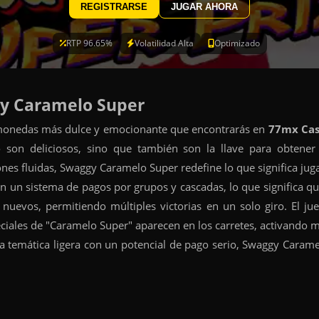
REGISTRARSE
JUGAR AHORA
RTP 96.65%
Volatilidad Alta
Optimizado
gy Caramelo Super
amonedas más dulce y emocionante que encontrarás en
77mx Cas
 son deliciosos, sino que también son la llave para obtene
nes fluidas, Swaggy Caramelo Super redefine lo que significa jug
 un sistema de pagos por grupos y cascadas, lo que significa q
nuevos, permitiendo múltiples victorias en un solo giro. El ju
ales de "Caramelo Super" aparecen en los carretes, activando m
temática ligera con un potencial de pago serio, Swaggy Caramelo