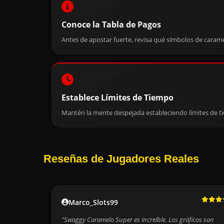
Conoce la Tabla de Pagos
Antes de apostar fuerte, revisa qué símbolos de carame
Establece Límites de Tiempo
Mantén la mente despejada estableciendo límites de t
Reseñas de Jugadores Reales
Marco_Slots99
"Swaggy Caramelo Super es increíble. Los gráficos son