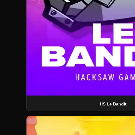
HS Le Bandit