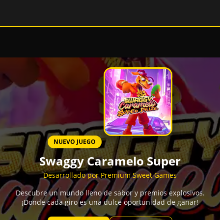
NUEVO JUEGO
Swaggy Caramelo Super
Desarrollado por Premium Sweet Games
Descubre un mundo lleno de sabor y premios explosivos.
¡Donde cada giro es una dulce oportunidad de ganar!