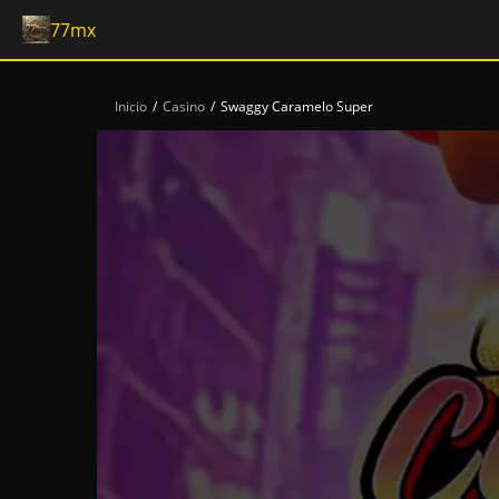
77mx
Inicio
/
Casino
/
Swaggy Caramelo Super