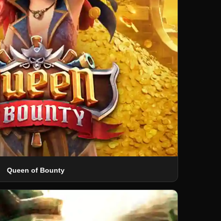
Queen of Bounty