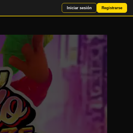
Iniciar sesión
Registrarse