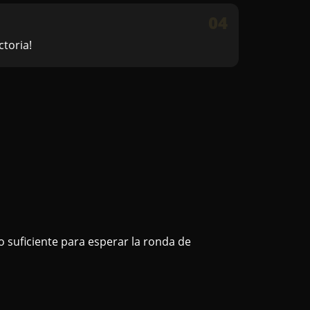
04
ctoria!
do suficiente para esperar la ronda de