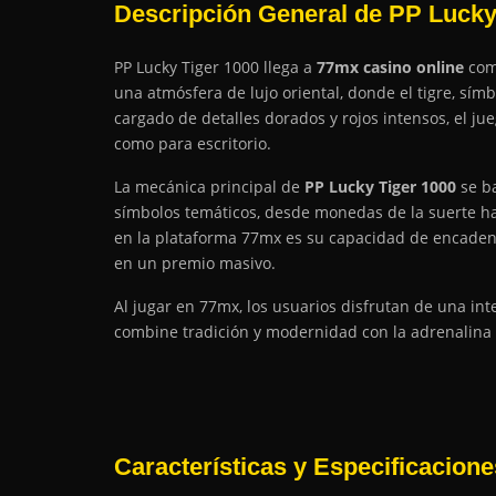
Descripción General de PP Lucky
PP Lucky Tiger 1000 llega a
77mx casino online
como
una atmósfera de lujo oriental, donde el tigre, sím
cargado de detalles dorados y rojos intensos, el ju
como para escritorio.
La mecánica principal de
PP Lucky Tiger 1000
se ba
símbolos temáticos, desde monedas de la suerte hast
en la plataforma 77mx es su capacidad de encadenar
en un premio masivo.
Al jugar en 77mx, los usuarios disfrutan de una in
combine tradición y modernidad con la adrenalina d
Características y Especificacione