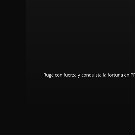
Ruge con fuerza y conquista la fortuna en P