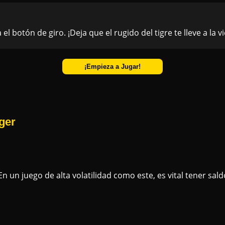
l botón de giro. ¡Deja que el rugido del tigre te lleve a la vi
¡Empieza a Jugar!
ger
n un juego de alta volatilidad como este, es vital tener sal