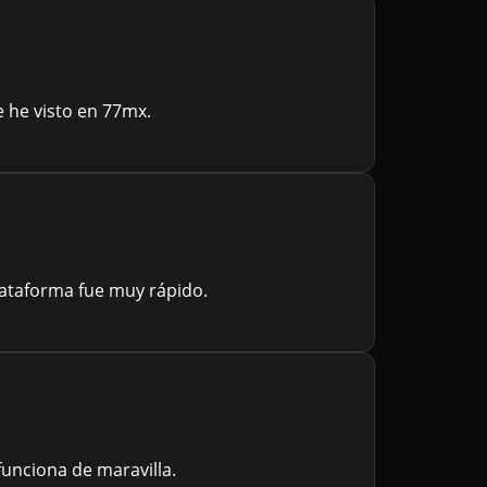
e he visto en 77mx.
plataforma fue muy rápido.
unciona de maravilla.