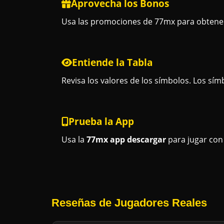
Aprovecha los Bonos
Usa las promociones de 77mx para obtener g
Entiende la Tabla
Revisa los valores de los símbolos. Los sím
Prueba la App
Usa la
77mx app descargar
para jugar con 
Reseñas de Jugadores Reales