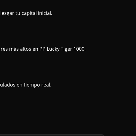
gar tu capital inicial.
ores más altos en PP Lucky Tiger 1000.
mulados en tiempo real.