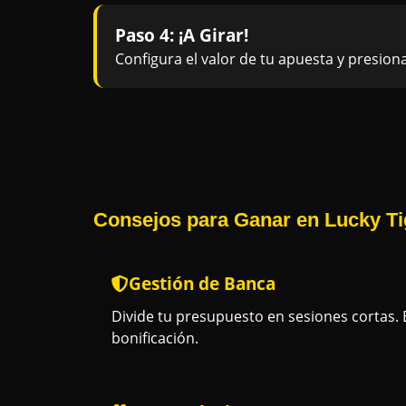
Paso 4: ¡A Girar!
Configura el valor de tu apuesta y presiona e
Consejos para Ganar en Lucky Ti
Gestión de Banca
Divide tu presupuesto en sesiones cortas. E
bonificación.