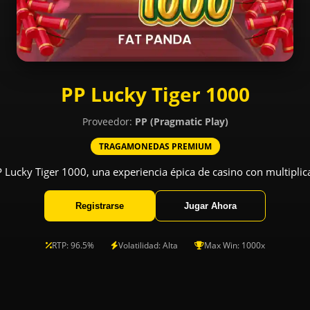
PP Lucky Tiger 1000
Proveedor:
PP (Pragmatic Play)
TRAGAMONEDAS PREMIUM
P Lucky Tiger 1000, una experiencia épica de casino con multipl
Registrarse
Jugar Ahora
RTP: 96.5%
Volatilidad: Alta
Max Win: 1000x