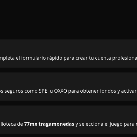
pleta el formulario rápido para crear tu cuenta profesion
s seguros como SPEI u OXXO para obtener fondos y activar
blioteca de
77mx tragamonedas
y selecciona el juego para 