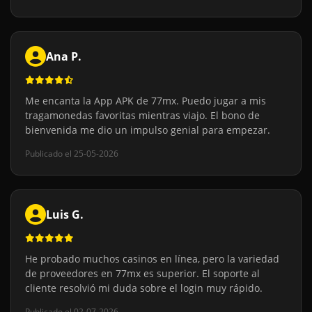
Ana P.
Me encanta la App APK de 77mx. Puedo jugar a mis
tragamonedas favoritas mientras viajo. El bono de
bienvenida me dio un impulso genial para empezar.
Publicado el 25-05-2026
Luis G.
He probado muchos casinos en línea, pero la variedad
de proveedores en 77mx es superior. El soporte al
cliente resolvió mi duda sobre el login muy rápido.
Publicado el 02-07-2026