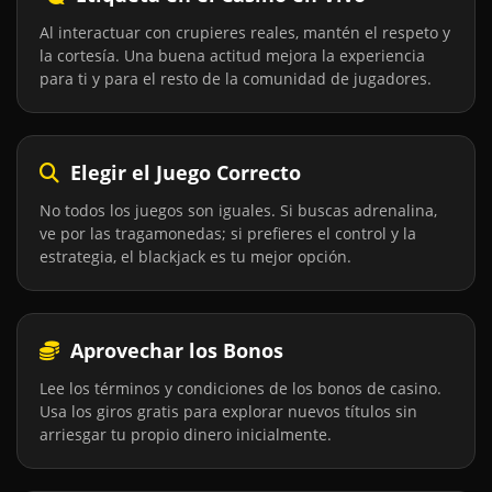
Al interactuar con crupieres reales, mantén el respeto y
la cortesía. Una buena actitud mejora la experiencia
para ti y para el resto de la comunidad de jugadores.
Elegir el Juego Correcto
No todos los juegos son iguales. Si buscas adrenalina,
ve por las tragamonedas; si prefieres el control y la
estrategia, el blackjack es tu mejor opción.
Aprovechar los Bonos
Lee los términos y condiciones de los bonos de casino.
Usa los giros gratis para explorar nuevos títulos sin
arriesgar tu propio dinero inicialmente.