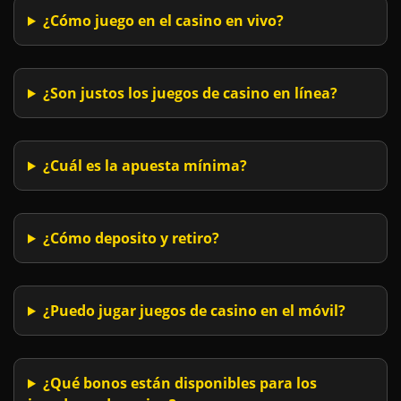
¿Cómo juego en el casino en vivo?
¿Son justos los juegos de casino en línea?
¿Cuál es la apuesta mínima?
¿Cómo deposito y retiro?
¿Puedo jugar juegos de casino en el móvil?
¿Qué bonos están disponibles para los