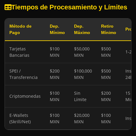
Tiempos de Procesamiento y Límites
Método de
Dep.
Dep.
Retiro
Proc
Pago
Mínimo
Máximo
Mínimo
Tarjetas
$100
$50,000
$500
1-2 D
Bancarias
MXN
MXN
MXN
SPEI /
$200
$100,000
$500
Insta
Transferencia
MXN
MXN
MXN
24h
$100
Sin
$200
15 - 
Criptomonedas
MXN
Límite
MXN
Minu
E-Wallets
$100
$20,000
$100
Inst
(Skrill/Net)
MXN
MXN
MXN